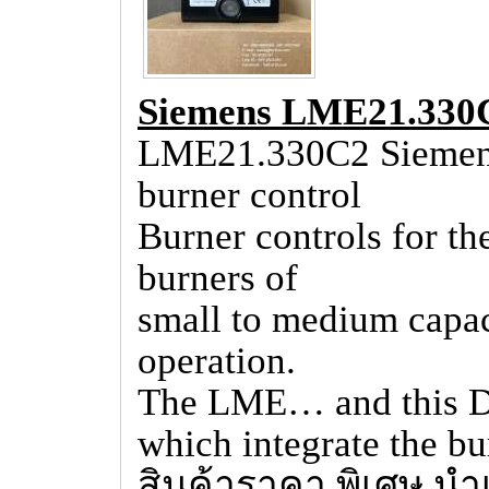
Siemens LME21.33
LME21.330C2 Siemens
burner control
Burner controls for the
burners of
small to medium capaci
operation.
The LME… and this Da
which integrate the bu
สินค้าราคา พิเศษ นำเ