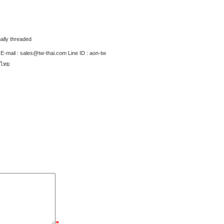
ally threaded
-mail : sales@tw-thai.com Line ID : aon-tw
ทศไทย
*