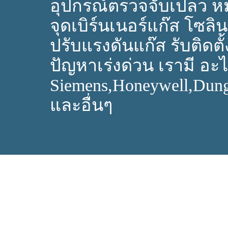
อุปกรณ์ตรวจจับเปลว ห
จุดเบิร์นเนอร์แก๊ส โซลิ
ปรับแรงดันแก๊ส รับติดตั้
ปัญหาเร่งด่วน เรามี อะไห
Siemens,Honeywell,Dun
และอื่นๆ