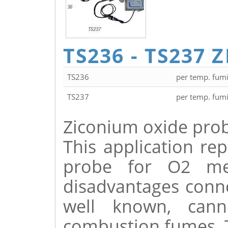
TS236 - TS237
TS236
per temp. fumi
TS237
per temp. fumi
Ziconium oxide prob
This application re
probe for O2 me
disadvantages connec
well known, cann
combustion fumes. T